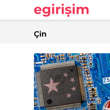
egirişim
Çin