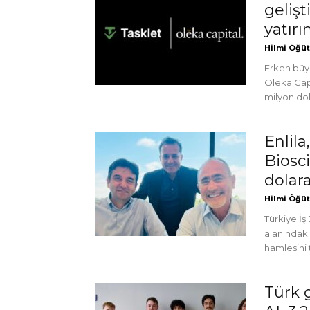
gelişt
yatırı
Hilmi Öğü
Erken büy
Oleka Capi
milyon dol
Enlil
Biosci
dolara
Hilmi Öğü
Türkiye İş
alanındaki
hamlesini t
Türk 