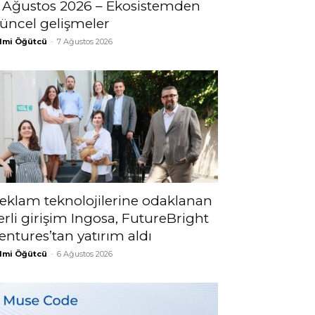
 Ağustos 2026 – Ekosistemden
üncel gelişmeler
lmi Öğütcü
-
7 Ağustos 2026
eklam teknolojilerine odaklanan
erli girişim Ingosa, FutureBright
entures’tan yatırım aldı
lmi Öğütcü
-
6 Ağustos 2026