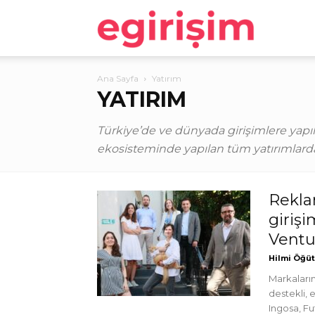
egirişim
Ana Sayfa
Yatırım
YATIRIM
Türkiye’de ve dünyada girişimlere yapılan
ekosisteminde yapılan tüm yatırımlarda
Rekla
giriş
Ventur
Hilmi Öğü
Markaların
destekli, 
Ingosa, Fut