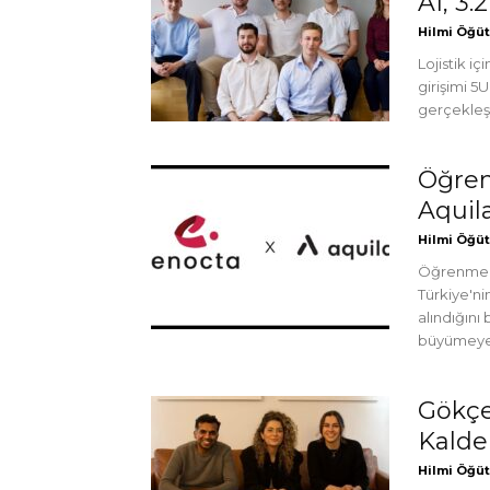
AI, 3.
Hilmi Öğü
Lojistik i
girişimi 5
gerçekleşe
Öğren
Aquila
Hilmi Öğü
Öğrenme te
Türkiye'ni
alındığını
büyümeye
Gökçe
Kalder
Hilmi Öğü