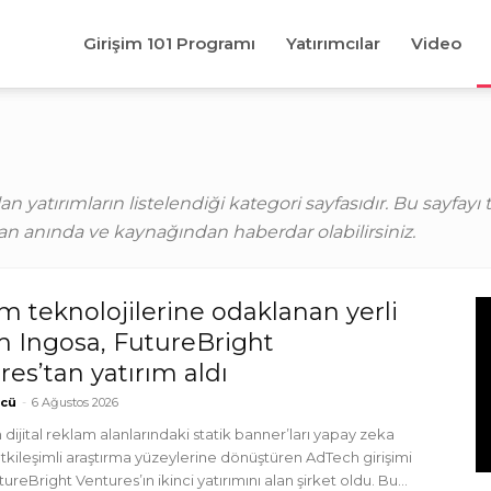
Girişim 101 Programı
Yatırımcılar
Video
 yatırımların listelendiği kategori sayfasıdır. Bu sayfayı 
n anında ve kaynağından haberdar olabilirsiniz.
m teknolojilerine odaklanan yerli
im Ingosa, FutureBright
es’tan yatırım aldı
tcü
-
6 Ağustos 2026
 dijital reklam alanlarındaki statik banner’ları yapay zeka
etkileşimli araştırma yüzeylerine dönüştüren AdTech girişimi
ureBright Ventures’ın ikinci yatırımını alan şirket oldu. Bu...