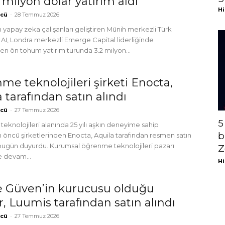
2 milyon dolar yatırım aldı
Hi
tcü
-
28 Temmuz 2026
çin yapay zeka çalışanları geliştiren Münih merkezli Türk
U AI, Londra merkezli Emerge Capital liderliğinde
n ön tohum yatırım turunda 3.2 milyon...
me teknolojileri şirketi Enocta,
 tarafından satın alındı
tcü
-
27 Temmuz 2026
5
knolojileri alanında 25 yılı aşkın deneyime sahip
b
n öncü şirketlerinden Enocta, Aquila tarafından resmen satın
 bugün duyurdu. Kurumsal öğrenme teknolojileri pazarı
Z
 devam...
Hi
 Güven’in kurucusu olduğu
, Luumis tarafından satın alındı
tcü
-
27 Temmuz 2026