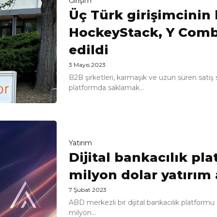
Girişim
Üç Türk girişimcinin
HockeyStack, Y Comb
edildi
3 Mayıs 2023
B2B şirketleri, karmaşık ve uzun süren satış s
platformda saklamak...
Yatırım
Dijital bankacılık pl
milyon dolar yatırım 
7 Şubat 2023
ABD merkezli bir dijital bankacılık platfor
milyon...