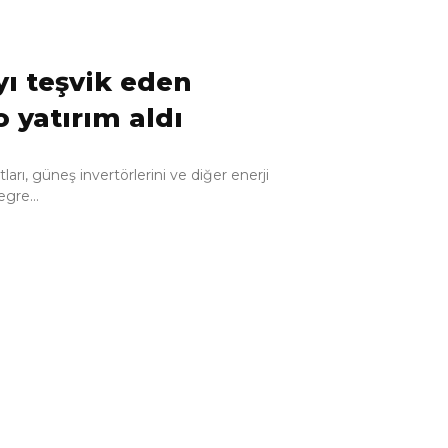
yı teşvik eden
 yatırım aldı
atları, güneş invertörlerini ve diğer enerji
gre...