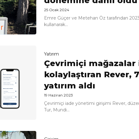
dönemine dahil oldu
25 Ocak 2024
Emre Güçer ve Metehan Öz tarafından 2023 y
kullanarak...
Yatırım
Çevrimiçi mağazalar i
kolaylaştıran Rever, 
yatırım aldı
19 Haziran 2023
Çevrimiçi iade yönetimi girişimi Rever, düzen
Tur, Mundi...