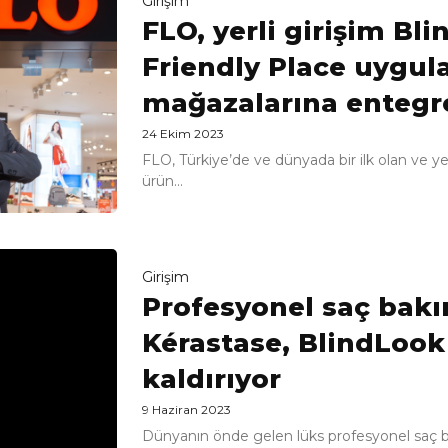
Girişim
FLO, yerli girişim Bl
Friendly Place uygul
mağazalarına entegr
24 Ekim 2023
FLO, Türkiye’de ve dünyada bir ilk olan ve yer
ürün...
Girişim
Profesyonel saç bak
Kérastase, BlindLook 
kaldırıyor
9 Haziran 2023
Dünyanın önde gelen lüks profesyonel saç 