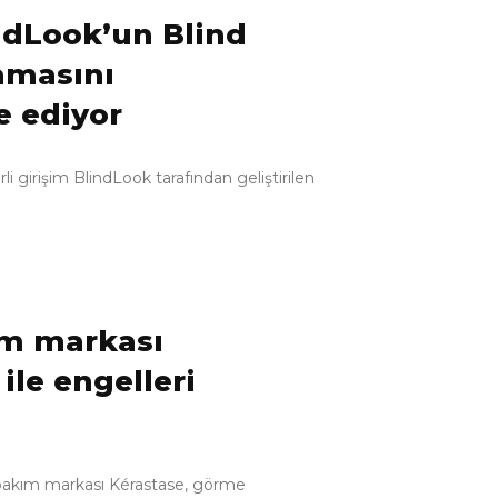
indLook’un Blind
amasını
e ediyor
li girişim BlindLook tarafından geliştirilen
ım markası
ile engelleri
bakım markası Kérastase, görme