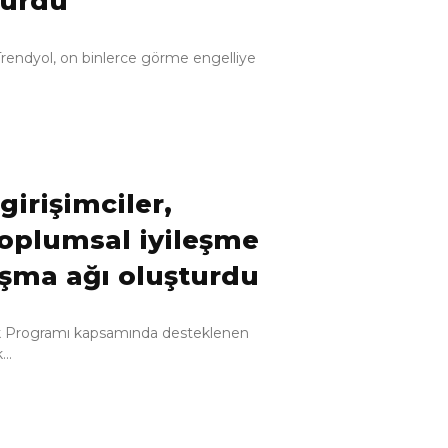
yurdu
Trendyol, on binlerce görme engelliye
girişimciler,
oplumsal iyileşme
ışma ağı oluşturdu
lik Programı kapsamında desteklenen
..