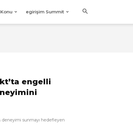
Konu
egirişim Summit
t’ta engelli
eneyimini
veriş deneyimi sunmayı hedefleyen