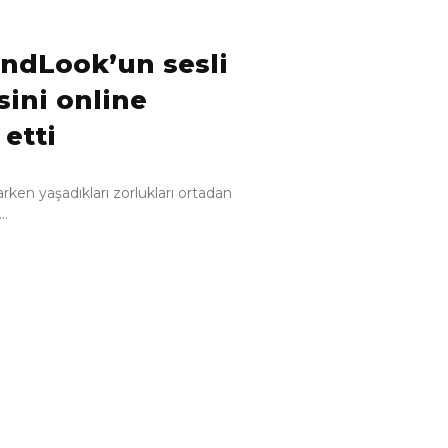
lindLook’un sesli
sini online
etti
rken yaşadıkları zorlukları ortadan
..