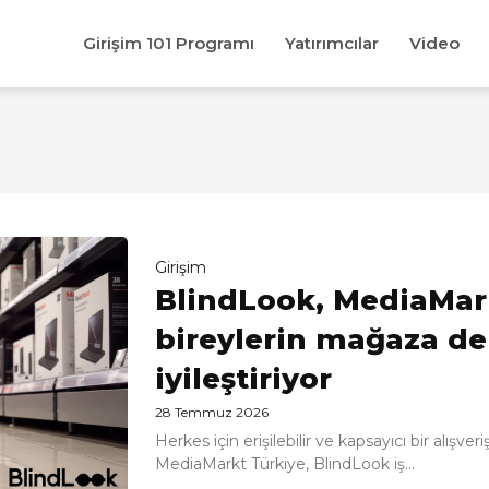
Girişim 101 Programı
Yatırımcılar
Video
Girişim
BlindLook, MediaMark
bireylerin mağaza d
iyileştiriyor
28 Temmuz 2026
Herkes için erişilebilir ve kapsayıcı bir alış
MediaMarkt Türkiye, BlindLook iş...