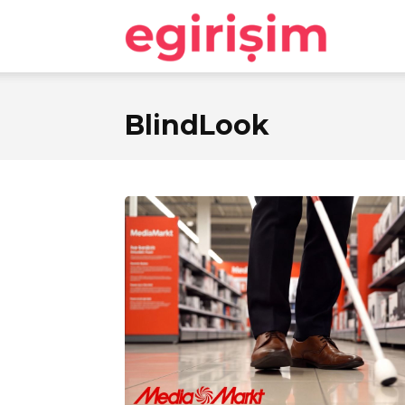
egirişim
BlindLook