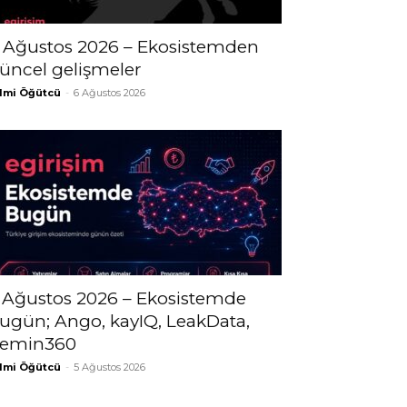
 Ağustos 2026 – Ekosistemden
üncel gelişmeler
lmi Öğütcü
-
6 Ağustos 2026
 Ağustos 2026 – Ekosistemde
ugün; Ango, kayIQ, LeakData,
emin360
lmi Öğütcü
-
5 Ağustos 2026