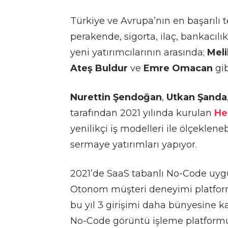
Türkiye ve Avrupa’nın en başarılı te
perakende, sigorta, ilaç, bankacılı
yeni yatırımcılarının arasında;
Mel
Ateş Buldur
ve
Emre Omacan
gib
Nurettin Şendoğan
,
Utkan Şanda
tarafından 2021 yılında kurulan
He
yenilikçi iş modelleri ile ölçekleneb
sermaye yatırımları yapıyor.
2021’de SaaS tabanlı No-Code uy
Otonom müşteri deneyimi platfo
bu yıl 3 girişimi daha bünyesine ka
No-Code görüntü işleme platfor