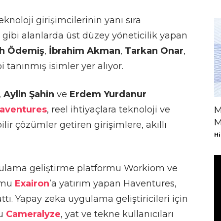
knoloji girişimcilerinin yanı sıra
k gibi alanlarda üst düzey yöneticilik yapan
ih Ödemiş
,
İbrahim Akman
,
Tarkan Onar
,
i tanınmış isimler yer alıyor.
,
Aylin Şahin
ve
Erdem Yurdanur
aventures
, reel ihtiyaçlara teknoloji ve
M
M
ilir çözümler getiren girişimlere, akıllı
Hi
gulama geliştirme platformu Workiom ve
rmu
Exairon
’a yatırım yapan Haventures,
ttı. Yapay zeka uygulama geliştiricileri için
mu
Cameralyze
, yat ve tekne kullanıcıları