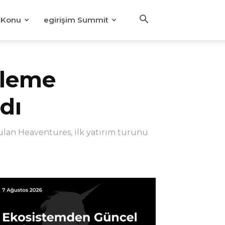
Konu
egirişim Summit
rleme
dı
ulan Heaventures, ilk yatırım turunu