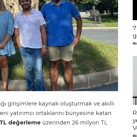
7
g
Hi
ı girişimlere kaynak oluşturmak ve akıllı
R
i yatırımcı ortaklarını bünyesine katan
y
n TL değerleme
üzerinden 26 milyon TL
V
Hi