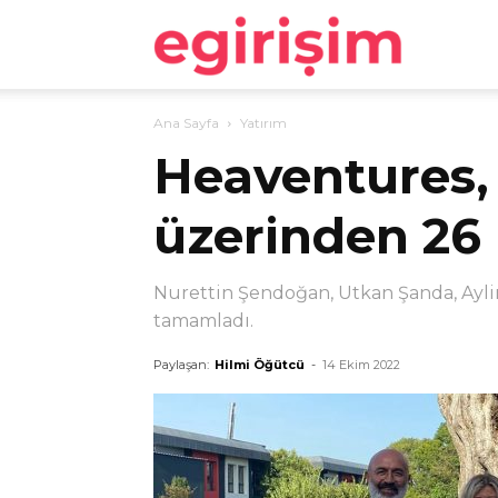
egirişim
Ana Sayfa
Yatırım
Heaventures,
üzerinden 26 
Nurettin Şendoğan, Utkan Şanda, Ayli
tamamladı.
Paylaşan:
Hilmi Öğütcü
-
14 Ekim 2022