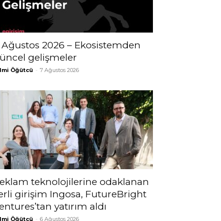
 Ağustos 2026 – Ekosistemden
üncel gelişmeler
lmi Öğütcü
-
7 Ağustos 2026
eklam teknolojilerine odaklanan
erli girişim Ingosa, FutureBright
entures’tan yatırım aldı
lmi Öğütcü
-
6 Ağustos 2026