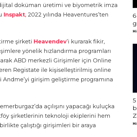
 dijital doküman üretimi ve biyometrik imza
mu
Inspakt
, 2022 yılında Heaventures’ten
6
g
Hi
tirme şirketi
Heavendev
’i kurarak fikir,
şimlere yönelik hızlandırma programları
arak ABD merkezli Girişimler için Online
ren Registate ile kişiselleştirilmiş online
mi Andme’yi girişim geliştirme programına
5
emerburgaz’da açılışını yapacağı kuluçka
b
Z
föy şirketlerinin teknoloji ekiplerini hem
Hi
likte çalıştığı girişimleri bir araya