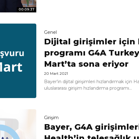
00:09:37
Genel
Dijital girişimler içi
programı G4A Turkey’
Mart’ta sona eriyor
20 Mart 2021
Bayer'in dijital girişimleri hızlandırmak için H
uluslararası girişim hızlandırma programı...
Girişim
Bayer, G4A girişimle
Health’in telesağlık