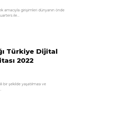
ek amacıyla girişimleri dünyanın önde
arters ile...
ğı Türkiye Dijital
itası 2022
 bir şekilde yaşatılması ve
.