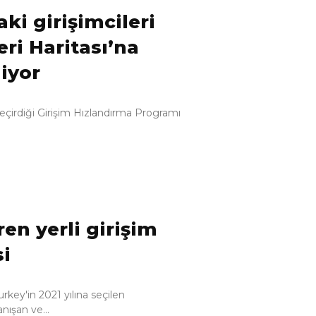
ki girişimcileri
eri Haritası’na
iyor
geçirdiği Girişim Hızlandırma Programı
ren yerli girişim
i
rkey'in 2021 yılına seçilen
ışan ve...