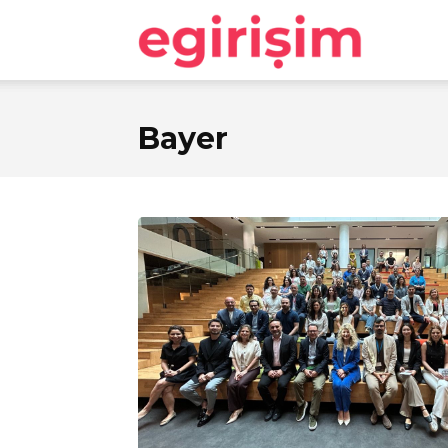
egirişim
Bayer