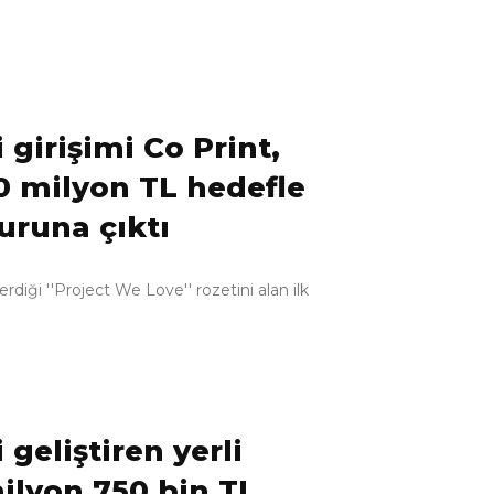
i girişimi Co Print,
0 milyon TL hedefle
turuna çıktı
erdiği ''Project We Love'' rozetini alan ilk
 geliştiren yerli
milyon 750 bin TL