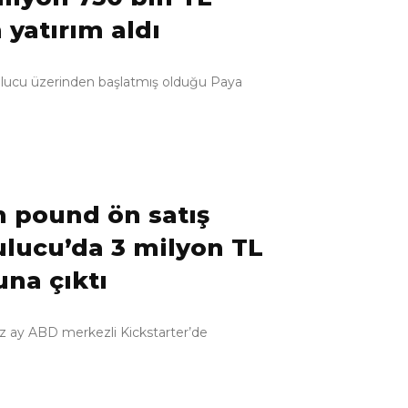
yatırım aldı
onbulucu üzerinden başlatmış olduğu Paya
n pound ön satış
ulucu’da 3 milyon TL
una çıktı
miz ay ABD merkezli Kickstarter’de