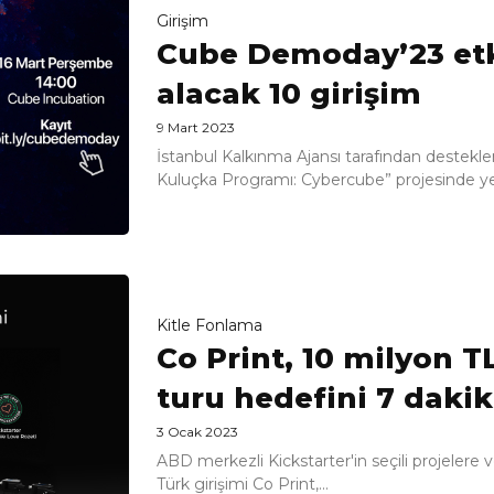
Girişim
Cube Demoday’23 etk
alacak 10 girişim
9 Mart 2023
İstanbul Kalkınma Ajansı tarafından destekl
Kuluçka Programı: Cybercube” projesinde yer
Kitle Fonlama
Co Print, 10 milyon T
turu hedefini 7 dak
3 Ocak 2023
ABD merkezli Kickstarter'in seçili projelere v
Türk girişimi Co Print,...