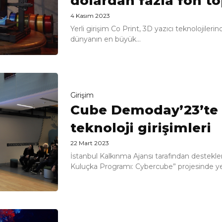
dolardan fazla fon to
4 Kasım 2023
Yerli girişim Co Print, 3D yazıcı teknolojile
dünyanın en büyük...
Girişim
Cube Demoday’23’te 
teknoloji girişimleri
22 Mart 2023
İstanbul Kalkınma Ajansı tarafından destekl
Kuluçka Programı: Cybercube” projesinde yer