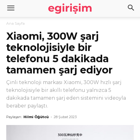
Ana Sayfa
Xiaomi, 300W şarj
teknolojisiyle bir
telefonu 5 dakikada
tamamen şarj ediyor
Çinli teknoloji markası Xiaomi, 300W hızlı şarj
teknolojisiyle bir akıllı telefonu yalnızca 5
dakikada tamamen şarj eden sistemini videoyla
beraber paylaştı.
Paylaşan:
Hilmi Öğütcü
-
28 Şubat 2023