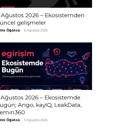
 Ağustos 2026 – Ekosistemden
üncel gelişmeler
lmi Öğütcü
-
6 Ağustos 2026
 Ağustos 2026 – Ekosistemde
ugün; Ango, kayIQ, LeakData,
emin360
lmi Öğütcü
-
5 Ağustos 2026