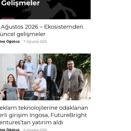
 Ağustos 2026 – Ekosistemden
üncel gelişmeler
lmi Öğütcü
-
7 Ağustos 2026
eklam teknolojilerine odaklanan
erli girişim Ingosa, FutureBright
entures’tan yatırım aldı
lmi Öğütcü
-
6 Ağustos 2026