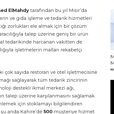
ed ElMahdy
tarafından bu yıl Mısır’da
lerin ve gıda işleme ve tedarik hizmetleri
ığı zorlukları ele almak için bir çözüm
aracılığıyla talep üzerine geniş bir ürün
mal tedarikinde harcanan vakitten de
lığıyla işletmelerin malları rekabetçi
M
M
Hi
i çok sayıda restoran ve otel işletmecisine
ynağı sağlayarak tüm tedarik zincirinin
knoloji destekli ikmal merkezi ağı,
nın talep üzerine karşılanmasını sağlamak
 önlemek için stoklamayı bilgilendiren
m, şu anda Kahire’de
500
müşteriye hizmet