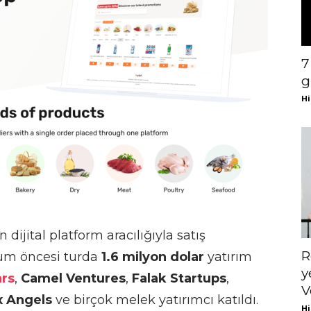
7
g
Hi
 dijital platform aracılığıyla satış
R
hum öncesi turda
1.6 milyon dolar
yatırım
y
rs
,
Camel Ventures
,
Falak Startups
,
V
x Angels
ve birçok melek yatırımcı katıldı.
Hi