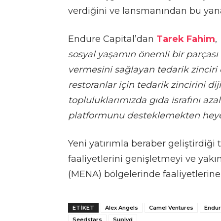
verdiğini ve lansmanından bu yan
Endure Capital’dan
Tarek Fahim
,
sosyal yaşamın önemli bir parçası 
vermesini sağlayan tedarik zinci
restoranlar için tedarik zincirini di
topluluklarımızda gıda israfını aza
platformunu desteklemekten heye
Yeni yatırımla beraber geliştirdiği
faaliyetlerini genişletmeyi ve yak
(MENA) bölgelerinde faaliyetlerine
ETIKET
Alex Angels
Camel Ventures
Endur
Seedstars
Suplyd