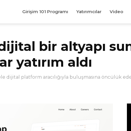
Girişim 101 Programı
Yatırımcılar
Video
ijital bir altyapı s
ar yatırım aldı
ele dijital platform aracılığıyla buluşmasına öncülük e