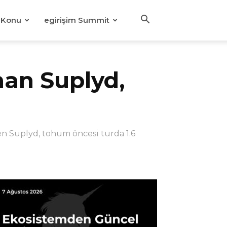
Konu
egirişim Summit
unan Suplyd,
den Suplyd, tohum öncesi turda 1.6