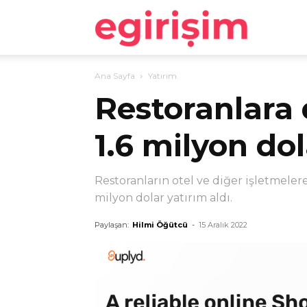
egirişim
Ana Sayfa
Yatırım
Restoranlara d
1.6 milyon dol
Restoranların otel ve diğer işletmeler
milyon dolar yatırım aldı.
Paylaşan:
Hilmi Öğütcü
-
15 Aralık 2022