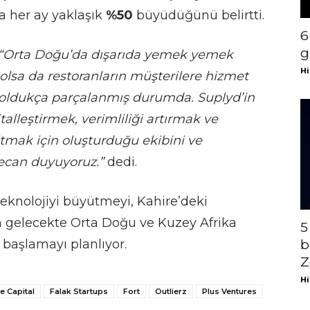
a her ay yaklaşık
%50
büyüdüğünü belirtti.
6
g
“Orta Doğu’da dışarıda yemek yemek
Hi
olsa da restoranların müşterilere hizmet
ri oldukça parçalanmış durumda.
Suplyd’in
jitalleştirmek, verimliliği artırmak ve
ltmak için oluşturduğu ekibini ve
can duyuyoruz.”
dedi.
 teknolojiyi büyütmeyi, Kahire’deki
ın gelecekte Orta Doğu ve Kuzey Afrika
5
 başlamayı planlıyor.
b
Z
Hi
e Capital
Falak Startups
Fort
Outlierz
Plus Ventures