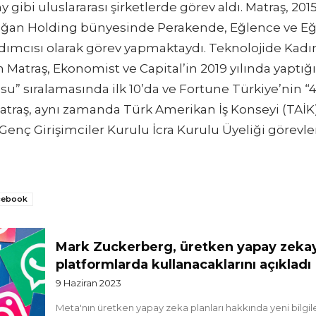
ibi uluslararası şirketlerde görev aldı. Matraş, 201
ğan Holding bünyesinde Perakende, Eğlence ve E
ımcısı olarak görev yapmaktaydı. Teknolojide Kadın
n Matraş, Ekonomist ve Capital’in 2019 yılında yaptığ
u” sıralamasında ilk 10’da ve Fortune Türkiye’nin “40
 Matraş, aynı zamanda Türk Amerikan İş Konseyi (TAİK)
Genç Girişimciler Kurulu İcra Kurulu Üyeliği görev
cebook
Mark Zuckerberg, üretken yapay zeka
platformlarda kullanacaklarını açıkladı
9 Haziran 2023
Meta'nın üretken yapay zeka planları hakkında yeni bilgil