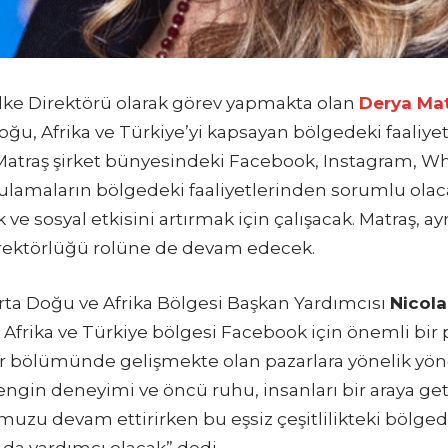
ke Direktörü olarak görev yapmakta olan
Derya Ma
u, Afrika ve Türkiye’yi kapsayan bölgedeki faaliyet
ya Matraş şirket bünyesindeki Facebook, Instagram, 
lamaların bölgedeki faaliyetlerinden sorumlu olaca
e sosyal etkisini artırmak için çalışacak. Matraş, 
irektörlüğü rolüne de devam edecek.
ta Doğu ve Afrika Bölgesi Başkan Yardımcısı
Nicol
Afrika ve Türkiye bölgesi Facebook için önemli bi
ir bölümünde gelişmekte olan pazarlara yönelik yöne
engin deneyimi ve öncü ruhu, insanları bir araya ge
zu devam ettirirken bu eşsiz çeşitlilikteki bölgede
a yardımcı olacak” dedi.