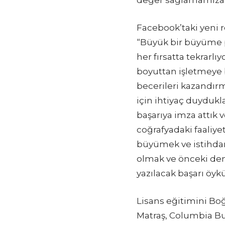
Facebook’taki yeni ro
“Büyük bir büyüme p
her fırsatta tekrarlı
boyuttan işletmeye b
becerileri kazandır
için ihtiyaç duydukl
başarıya imza attık 
coğrafyadaki faaliy
büyümek ve istihdam
olmak ve önceki de
yazılacak başarı öyk
Lisans eğitimini Boğ
Matraş, Columbia B