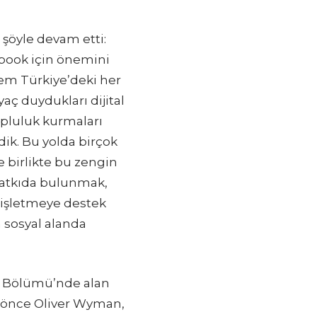
e şöyle devam etti:
ebook için önemini
 hem Türkiye’deki her
aç duydukları dijital
opluluk kurmaları
ik. Bu yolda birçok
e birlikte bu zengin
 katkıda bulunmak,
 işletmeye destek
sosyal alanda
ği Bölümü’nde alan
 önce Oliver Wyman,