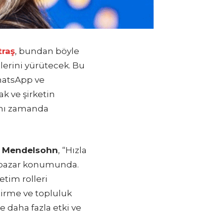
traş
, bundan böyle
lerini yürütecek. Bu
WhatsApp ve
k ve şirketin
aynı zamanda
a Mendelsohn
, “Hızla
r pazar konumunda.
tim rolleri
tirme ve topluluk
 daha fazla etki ve