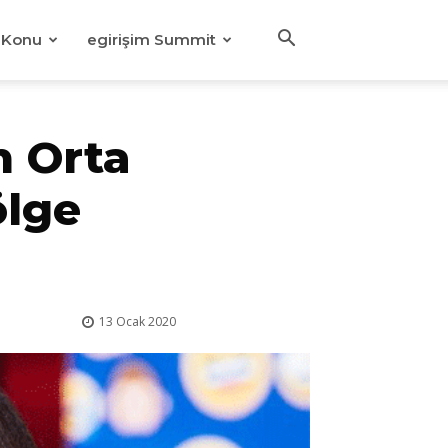
Konu
egirişim Summit
n Orta
ölge
13 Ocak 2020