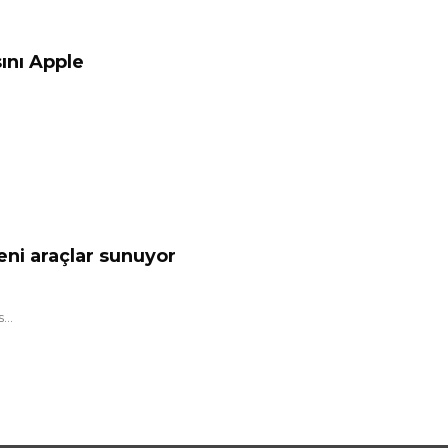
nı Apple
yeni araçlar sunuyor
...