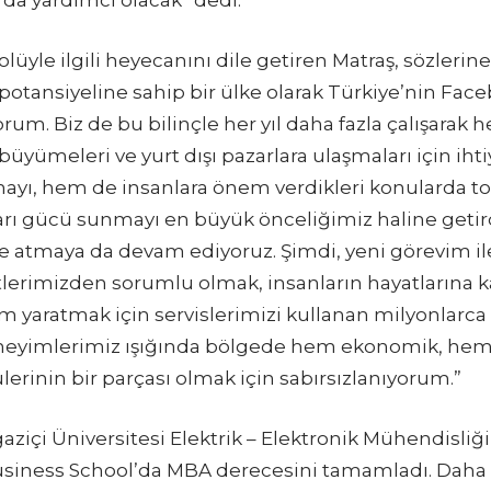
lüyle ilgili heyecanını dile getiren Matraş, sözlerin
otansiyeline sahip bir ülke olarak Türkiye’nin Fac
yorum. Biz de bu bilinçle her yıl daha fazla çalışarak
üyümeleri ve yurt dışı pazarlara ulaşmaları için ihtiy
mayı, hem de insanlara önem verdikleri konularda t
arı gücü sunmayı en büyük önceliğimiz haline getird
ve atmaya da devam ediyoruz. Şimdi, yeni görevim il
etlerimizden sorumlu olmak, insanların hayatlarına
 yaratmak için servislerimizi kullanan milyonlarca
neyimlerimiz ışığında bölgede hem ekonomik, hem 
ülerinin bir parçası olmak için sabırsızlanıyorum.”
aziçi Üniversitesi Elektrik – Elektronik Mühendisli
usiness School’da MBA derecesini tamamladı. Daha