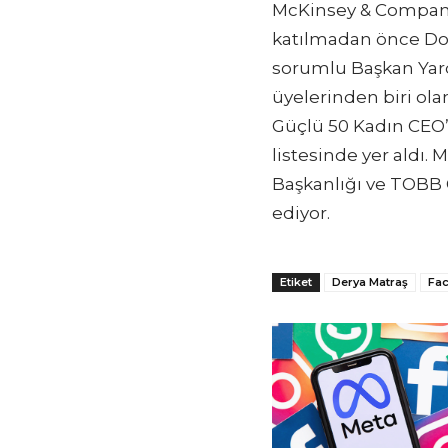
McKinsey & Company g
katılmadan önce Do
sorumlu Başkan Yard
üyelerinden biri ola
Güçlü 50 Kadın CEO’s
listesinde yer aldı.
Başkanlığı ve TOBB 
ediyor.
Etiket
Derya Matraş
Fa