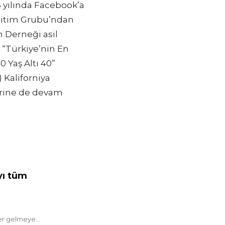
5 yılında Facebook’a
ğitim Grubu’ndan
 Derneği asil
ı “Türkiye’nin En
 Yaş Altı 40”
 Kaliforniya
lerine de devam
yı tüm
er gelmeye...