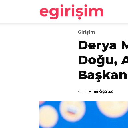
egirişim
Girişim
Derya 
Doğu, A
Başkan 
Yazar:
Hilmi Öğütcü