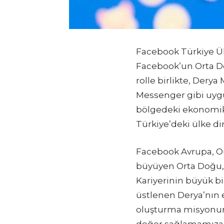
Facebook Türkiye Ül
Facebook’un Orta Doğ
rolle birlikte, Der
Messenger gibi uygu
bölgedeki ekonomik v
Türkiye’deki ülke d
Facebook Avrupa, Or
büyüyen Orta Doğu, 
Kariyerinin büyük b
üstlenen Derya’nın 
oluşturma misyonumu
değer sağlamamıza d