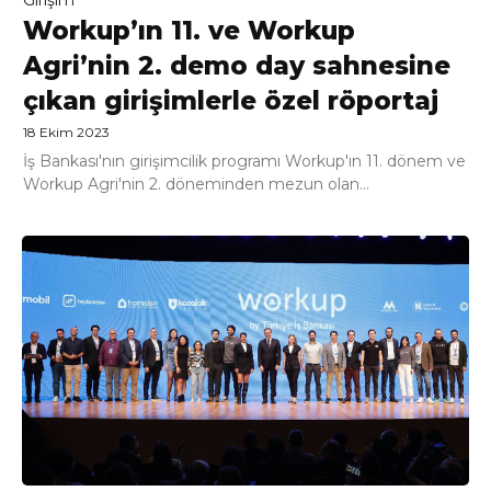
Workup’ın 11. ve Workup
Agri’nin 2. demo day sahnesine
çıkan girişimlerle özel röportaj
18 Ekim 2023
İş Bankası'nın girişimcilik programı Workup'ın 11. dönem ve
Workup Agri'nin 2. döneminden mezun olan...