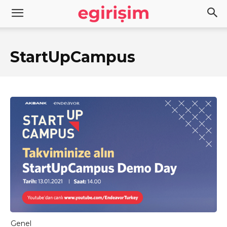
StartUpCampus
Genel