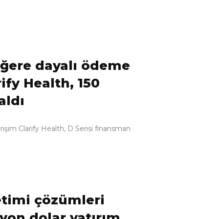
eğere dayalı ödeme
ify Health, 150
aldı
rişim Clarify Health, D Serisi finansman
netimi çözümleri
lyon dolar yatırım