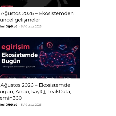
 Ağustos 2026 – Ekosistemden
üncel gelişmeler
lmi Öğütcü
-
6 Ağustos 2026
 Ağustos 2026 – Ekosistemde
ugün; Ango, kayIQ, LeakData,
emin360
lmi Öğütcü
-
5 Ağustos 2026