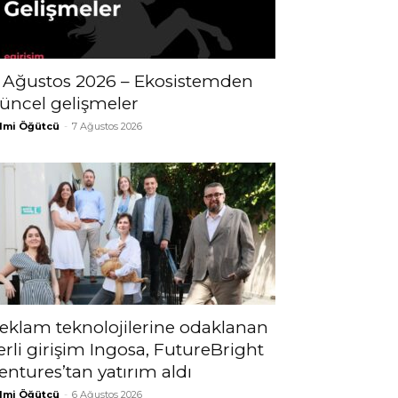
 Ağustos 2026 – Ekosistemden
üncel gelişmeler
lmi Öğütcü
-
7 Ağustos 2026
eklam teknolojilerine odaklanan
erli girişim Ingosa, FutureBright
entures’tan yatırım aldı
lmi Öğütcü
-
6 Ağustos 2026