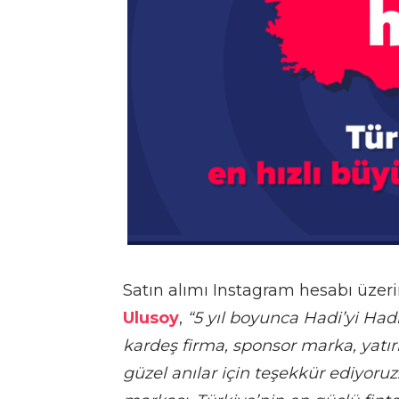
Satın alımı Instagram hesabı üze
Ulusoy
,
“
5 yıl boyunca Hadi’yi Had
kardeş firma, sponsor marka, yatır
güzel anılar için teşekkür ediyoruz