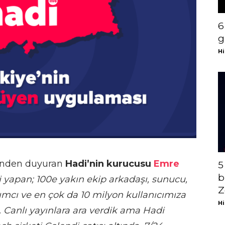
6
g
Hi
rinden duyuran
Hadi’nin kurucusu
Emre
5
b
i yapan; 100e yakın ekip arkadaşı, sunucu,
Z
ımcı ve en çok da 10 milyon kullanıcımıza
Hi
. Canlı yayınlara ara verdik ama Hadi