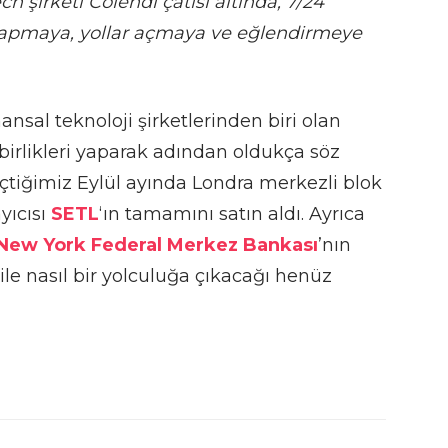
h şirketi Colendi çatısı altında, 7/24
 yapmaya, yollar açmaya ve eğlendirmeye
nsal teknoloji şirketlerinden biri olan
 birlikleri yaparak adından oldukça söz
çtiğimiz Eylül ayında Londra merkezli blok
yıcısı
SETL
‘ın tamamını satın aldı. Ayrıca
New York Federal Merkez Bankası
’nın
 ile nasıl bir yolculuğa çıkacağı henüz