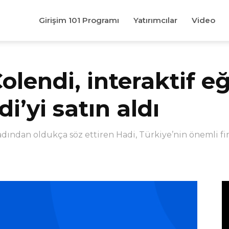
Girişim 101 Programı
Yatırımcılar
Video
Colendi, interaktif e
i’yi satın aldı
 adından oldukça söz ettiren Hadi, Türkiye’nin önemli fi