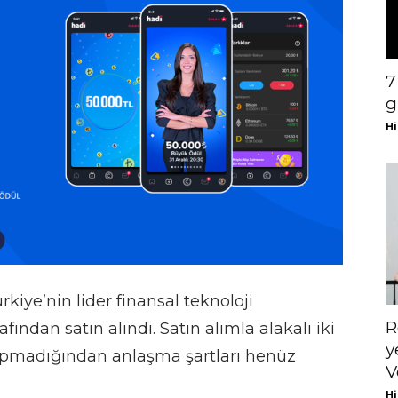
7
g
Hi
ürkiye’nin lider finansal teknoloji
R
afından satın alındı. Satın alımla alakalı iki
y
yapmadığından anlaşma şartları henüz
V
Hi