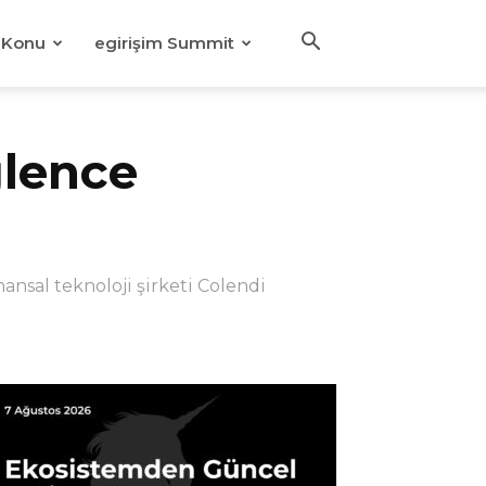
Konu
egirişim Summit
ğlence
nansal teknoloji şirketi Colendi