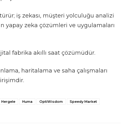
türür; iş zekası, müşteri yolculuğu analizi
için yapay zeka çözümleri ve uygulamaları
dijital fabrika akıllı saat çözümüdür.
onlama, haritalama ve saha çalışmaları
rişimdir.
Hergele
Huma
OptiWisdom
Speedy Market