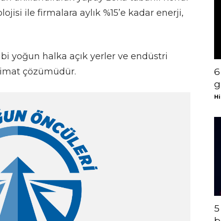
lojisi ile firmalara aylık %15’e kadar enerji,
ibi yoğun halka açık yerler ve endüstri
slimat çözümüdür.
6
g
Hi
5
b