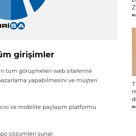
Z
Hi
m girişimler
arı tüm görüşmeleri web sitelerine
ş, pazarlama yapabilmesini ve müşteri
T
m
d
eticisi ve mobilite paylaşım platformu
Hi
depo çözümleri sunar.