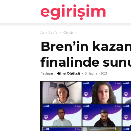
egirişim
Ana Sayfa
Girişim
Bren’in kazan
finalinde su
Paylaşan:
Hilmi Öğütcü
-
8 Haziran 2021