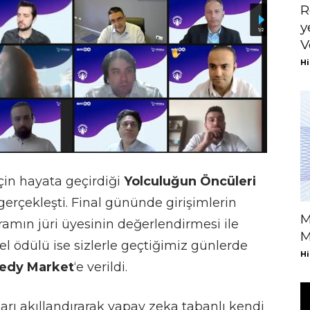
R
y
V
Hi
için hayata geçirdiği
Yolculuğun Öncüleri
gerçekleşti. Final gününde girişimlerin
M
mın jüri üyesinin değerlendirmesi ile
M
el ödülü ise sizlerle geçtiğimiz günlerde
Hi
edy Market
‘e verildi.
ları akıllandırarak yapay zeka tabanlı kendi