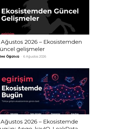
 Ağustos 2026 – Ekosistemden
üncel gelişmeler
lmi Öğütcü
-
6 Ağustos 2026
 Ağustos 2026 – Ekosistemde
ugün; Ango, kayIQ, LeakData,