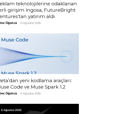
eklam teknolojilerine odaklanan
erli girişim Ingosa, FutureBright
entures’tan yatırım aldı
lmi Öğütcü
-
6 Ağustos 2026
eta’dan yeni kodlama araçları:
use Code ve Muse Spark 1.2
lmi Öğütcü
-
6 Ağustos 2026