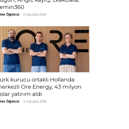
emin360
lmi Öğütcü
-
5 Ağustos 2026
ürk kurucu ortaklı Hollanda
erkezli Ore Energy, 43 milyon
olar yatırım aldı
lmi Öğütcü
-
4 Ağustos 2026