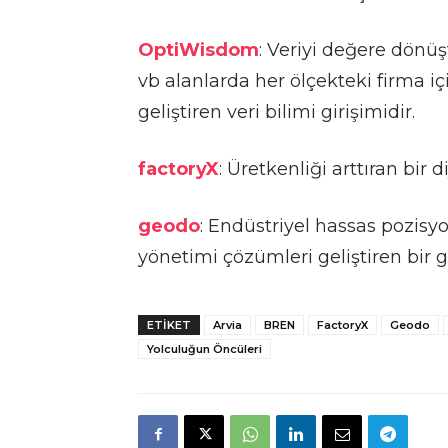
OptiWisdom
: Veriyi değere dönüş
vb alanlarda her ölçekteki firma 
geliştiren veri bilimi girişimidir.
factoryX
: Üretkenliği arttıran bir 
geodo
: Endüstriyel hassas pozisy
yönetimi çözümleri geliştiren bir gi
ETIKET
Arvia
BREN
FactoryX
Geodo
Yolculuğun Öncüleri