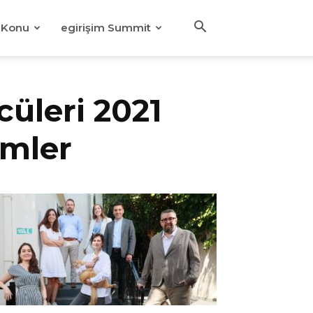
Konu
egirişim Summit
üleri 2021
imler