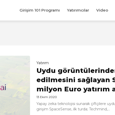
Girişim 101 Programı
Yatırımcılar
Video
Yatırım
Uydu görüntülerinden
edilmesini sağlayan 
milyon Euro yatırım a
13 Ekim 2020
Yapay zeka teknolojisi sunarak çiftçilere uy
girişim SpaceSense, ilk turda; Techmind,...