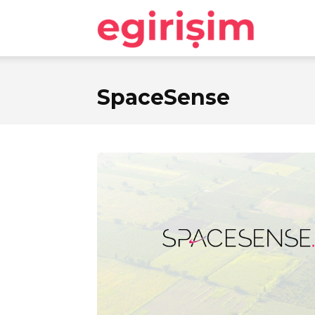
egirişim
SpaceSense