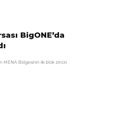
rsası BigONE’da
dı
 MENA Bölgesinin ilk blok zinciri