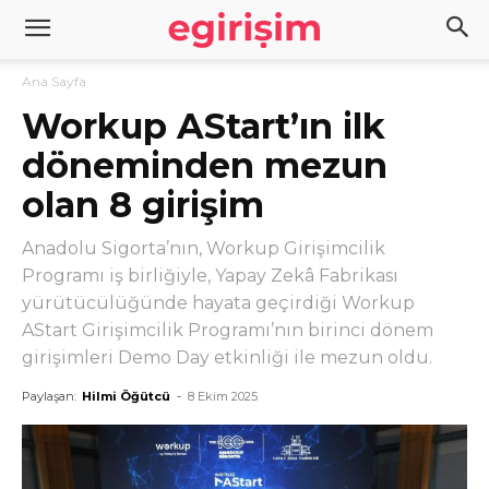
Ana Sayfa
Workup AStart’ın ilk
döneminden mezun
olan 8 girişim
Anadolu Sigorta’nın, Workup Girişimcilik
Programı iş birliğiyle, Yapay Zekâ Fabrikası
yürütücülüğünde hayata geçirdiği Workup
AStart Girişimcilik Programı’nın birinci dönem
girişimleri Demo Day etkinliği ile mezun oldu.
Paylaşan:
Hilmi Öğütcü
-
8 Ekim 2025