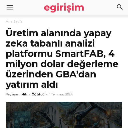
Ana Sayfa
Üretim alanında yapay
zeka tabanlı analizi
platformu SmartFAB, 4
milyon dolar değerleme
üzerinden GBA’dan
yatırım aldı
Paylaşan:
Hilmi Öğütcü
-
1 Temmuz 2024