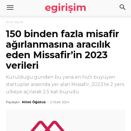
Ana Sayfa
150 binden fazla misafir
ağırlanmasına aracılık
eden Missafir’in 2023
verileri
Kurulduğu günden bu yana en hızlı büyüyen
startuplar arasında yer alan Missafir, 2023’te 2 yeni
ülkeye açılarak 2.5 kat büyüdü.
Paylaşan:
Hilmi Öğütcü
-
2 Ocak 2024