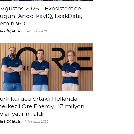
 Ağustos 2026 – Ekosistemde
ugün; Ango, kayIQ, LeakData,
emin360
lmi Öğütcü
-
5 Ağustos 2026
ürk kurucu ortaklı Hollanda
erkezli Ore Energy, 43 milyon
olar yatırım aldı
lmi Öğütcü
-
4 Ağustos 2026