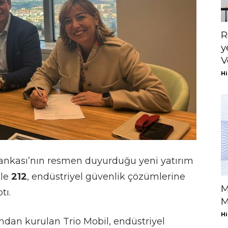
R
y
V
Hi
Bankası’nın resmen duyurduğu yeni yatırım
ile
212
, endüstriyel güvenlik çözümlerine
M
tı.
M
Hi
ndan kurulan Trio Mobil, endüstriyel