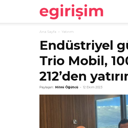
egirişim
Ana Sayfa
Yatırım
Endüstriyel 
Trio Mobil, 10
212’den yatırı
Paylaşan:
Hilmi Öğütcü
-
12 Ekim 2023