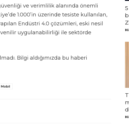
 güvenliği ve verimlilik alanında önemli
5
iye’de 1.000’in üzerinde tesiste kullanılan,
b
Z
yapılan Endüstri 4.0 çözümleri, eski nesil
Hi
enilir uygulanabilirliği ile sektörde
ılmadı. Bilgi aldığımızda bu haberi
 Mobil
T
m
d
Hi