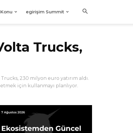
Konu
egirişim Summit
Volta Trucks,
Trucks, 230 milyon euro yatırım aldı.
 etmek için kullanmayı planlıyor.