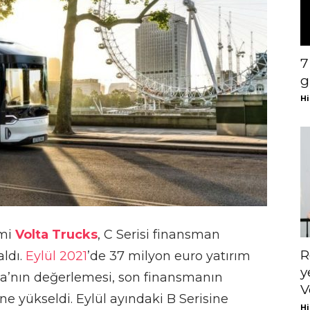
7
g
Hi
imi
Volta Trucks
, C Serisi finansman
R
aldı.
Eylül 2021
’de 37 milyon euro yatırım
y
lta’nın değerlemesi, son finansmanın
V
e yükseldi. Eylül ayındaki B Serisine
Hi