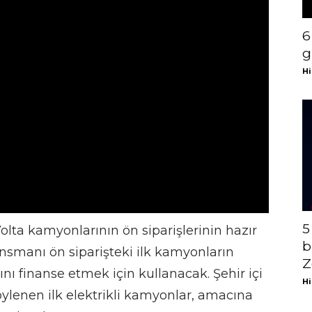
6
g
Hi
5
olta kamyonlarının ön siparişlerinin hazır
b
ansmanı ön siparişteki ilk kamyonların
Z
nı finanse etmek için kullanacak. Şehir içi
Hi
ylenen ilk elektrikli kamyonlar, amacına