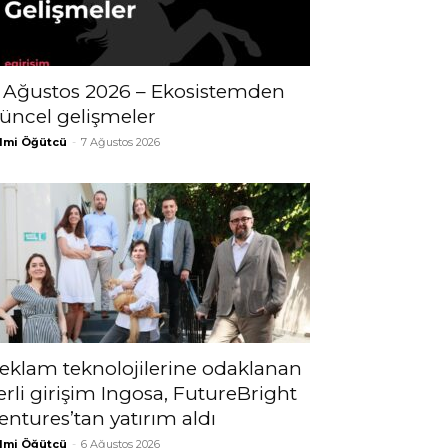
 Ağustos 2026 – Ekosistemden
üncel gelişmeler
lmi Öğütcü
-
7 Ağustos 2026
eklam teknolojilerine odaklanan
erli girişim Ingosa, FutureBright
entures’tan yatırım aldı
lmi Öğütcü
-
6 Ağustos 2026