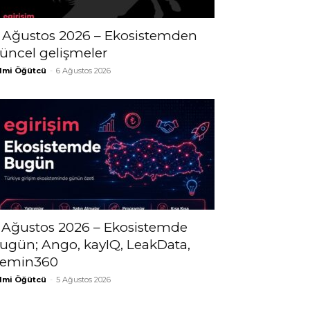
 Ağustos 2026 – Ekosistemden
üncel gelişmeler
lmi Öğütcü
-
6 Ağustos 2026
 Ağustos 2026 – Ekosistemde
ugün; Ango, kayIQ, LeakData,
emin360
lmi Öğütcü
-
5 Ağustos 2026