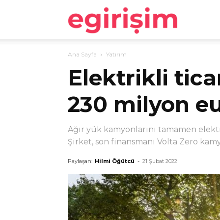
egirişim
Ana Sayfa
Yatırım
Elektrikli tic
230 milyon eu
Ağır yük kamyonlarını tamamen elektri
Şirket, son finansmanı Volta Zero kamy
Paylaşan:
Hilmi Öğütcü
-
21 Şubat 2022