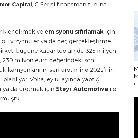
xor Capital
, C Serisi finansman turuna
triklendirmek ve
emisyonu sıfırlamak
için
, bu vizyonu er ya da geç gerçekleştirme
r. Şirket, bugüne kadar toplamda 325 milyon
ta, 230 milyon euro değerindeki son
M
yük kamyonlarının seri üretimine 2022’nin
M
lanlıyor. Volta, eylül ayında yaptığı
Hi
alya’da üretmek için
Steyr Automotive
ile
urmuştu.