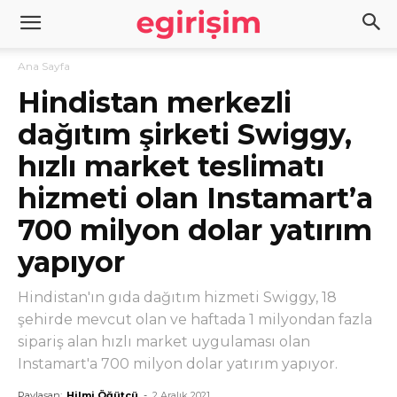
Ana Sayfa
Hindistan merkezli
dağıtım şirketi Swiggy,
hızlı market teslimatı
hizmeti olan Instamart’a
700 milyon dolar yatırım
yapıyor
Hindistan'ın gıda dağıtım hizmeti Swiggy, 18
şehirde mevcut olan ve haftada 1 milyondan fazla
sipariş alan hızlı market uygulaması olan
Instamart'a 700 milyon dolar yatırım yapıyor.
Paylaşan:
Hilmi Öğütcü
-
2 Aralık 2021