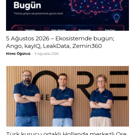
5 Ağustos 2026 – Ekosistemde bugün;
Ango, kayIQ, LeakData, Zemin360
Hilmi Öğütcü
-
5 Ağustos 2026
Türk kurucu ortaklı Hollanda merkezli Ore