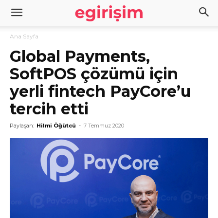
Ana Sayfa
Global Payments,
SoftPOS çözümü için
yerli fintech PayCore’u
tercih etti
Paylaşan:
Hilmi Öğütcü
-
7 Temmuz 2020