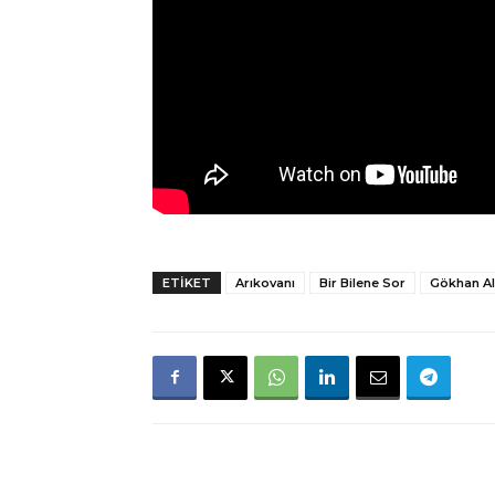
ETIKET
Arıkovanı
Bir Bilene Sor
Gökhan Al