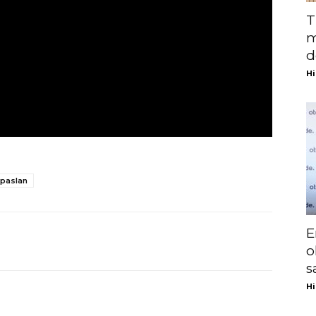
T
m
d
Hi
paslan
E
o
s
Hi