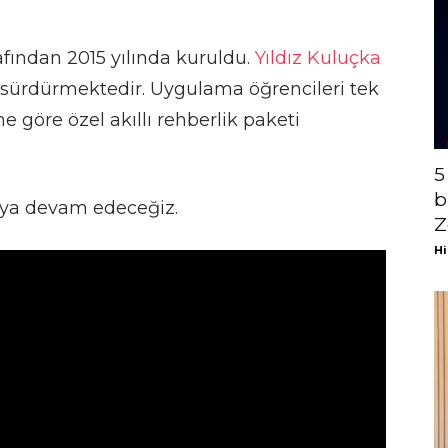
afından 2015 yılında kuruldu.
Yıldız Kuluçka
 sürdürmektedir. Uygulama öğrencileri tek
ne göre özel akıllı rehberlik paketi
5
b
maya devam edeceğiz.
Z
Hi