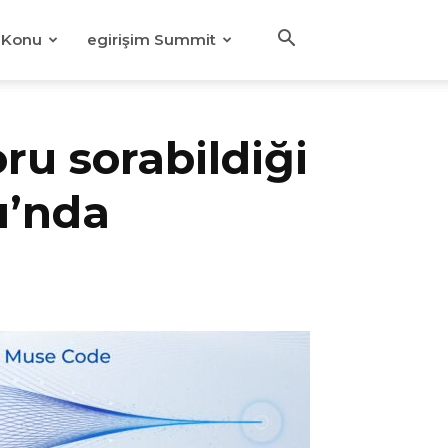
Konu
egirişim Summit
oru sorabildiği
ı’nda