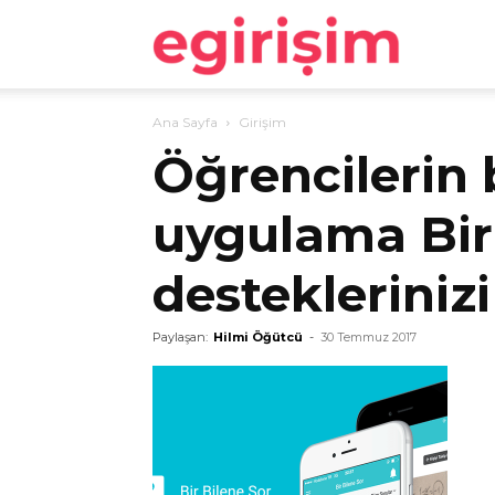
egirişim
Ana Sayfa
Girişim
Öğrencilerin b
uygulama Bir
desteklerinizi
Paylaşan:
Hilmi Öğütcü
-
30 Temmuz 2017