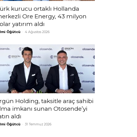
ürk kurucu ortaklı Hollanda
erkezli Ore Energy, 43 milyon
olar yatırım aldı
lmi Öğütcü
-
4 Ağustos 2026
rgün Holding, taksitle araç sahibi
lma imkanı sunan Otosende’yi
atın aldı
lmi Öğütcü
-
31 Temmuz 2026