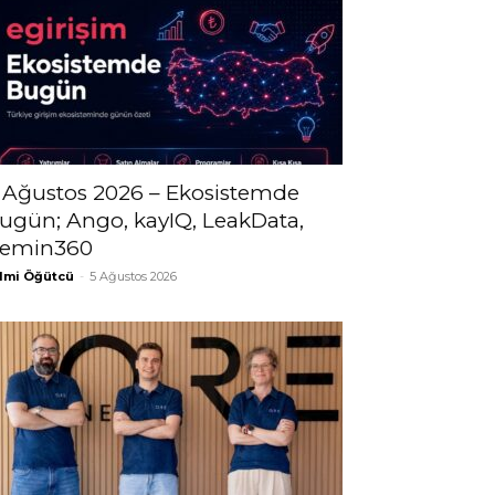
 Ağustos 2026 – Ekosistemde
ugün; Ango, kayIQ, LeakData,
emin360
lmi Öğütcü
-
5 Ağustos 2026