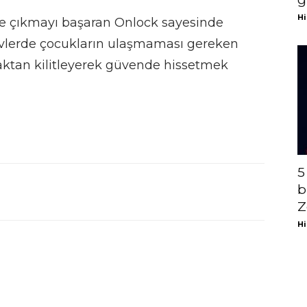
Hi
ne çıkmayı başaran Onlock sayesinde
a evlerde çocukların ulaşmaması gereken
aktan kilitleyerek güvende hissetmek
5
b
Z
Hi