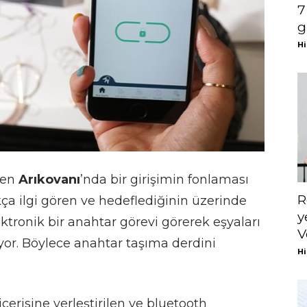
7
g
Hi
ren
Arıkovanı
’nda bir girişimin fonlaması
R
a ilgi gören ve hedeflediğinin üzerinde
y
ektronik bir anahtar görevi görerek eşyaları
V
ıyor. Böylece anahtar taşıma derdini
Hi
çerisine yerleştirilen ve bluetooth