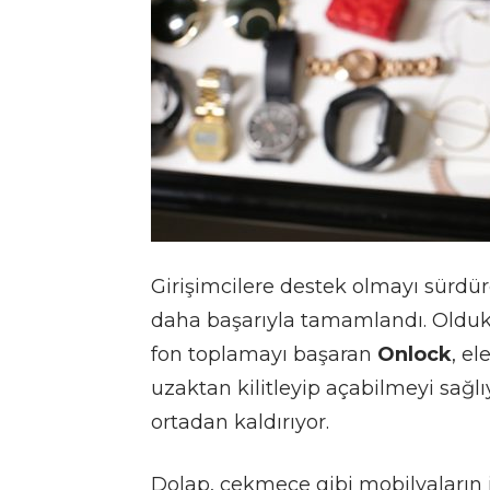
Girişimcilere destek olmayı sürdü
daha başarıyla tamamlandı. Oldukç
fon toplamayı başaran
Onlock
, el
uzaktan kilitleyip açabilmeyi sağl
ortadan kaldırıyor.
Dolap, çekmece gibi mobilyaların i