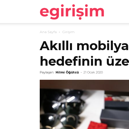
egirişim
Ana Sayfa
Girişim
Akıllı mobilya
hedefinin üze
Paylaşan:
Hilmi Öğütcü
-
21 Ocak 2020