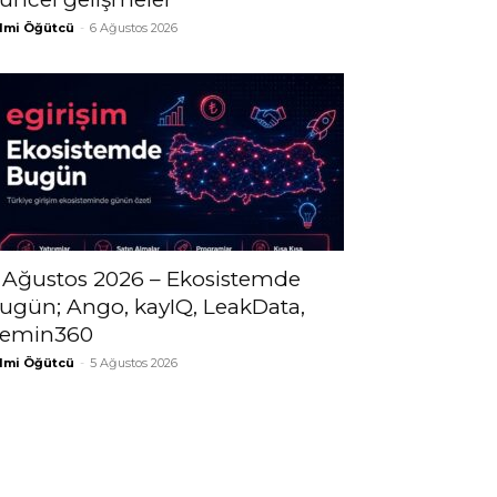
lmi Öğütcü
-
6 Ağustos 2026
 Ağustos 2026 – Ekosistemde
ugün; Ango, kayIQ, LeakData,
emin360
lmi Öğütcü
-
5 Ağustos 2026