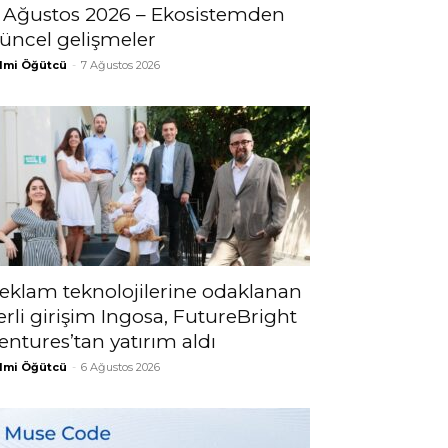
 Ağustos 2026 – Ekosistemden
üncel gelişmeler
lmi Öğütcü
-
7 Ağustos 2026
eklam teknolojilerine odaklanan
erli girişim Ingosa, FutureBright
entures’tan yatırım aldı
lmi Öğütcü
-
6 Ağustos 2026