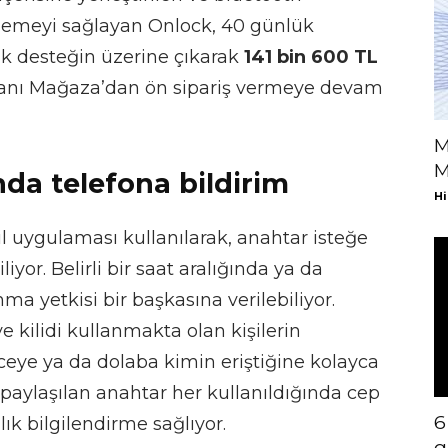
litlemeyi sağlayan Onlock, 40 günlük
lik desteğin üzerine çıkarak
141 bin 600 TL
kovanı Mağaza’dan ön sipariş vermeye devam
M
M
da telefona bildirim
Hi
il uygulaması kullanılarak, anahtar isteğe
liyor. Belirli bir saat aralığında ya da
a yetkisi bir başkasına verilebiliyor.
 kilidi kullanmakta olan kişilerin
ceye ya da dolaba kimin eriştiğine kolayca
le paylaşılan anahtar her kullanıldığında cep
6
ık bilgilendirme sağlıyor.
g