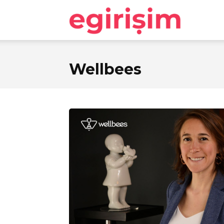
egirişim
Wellbees