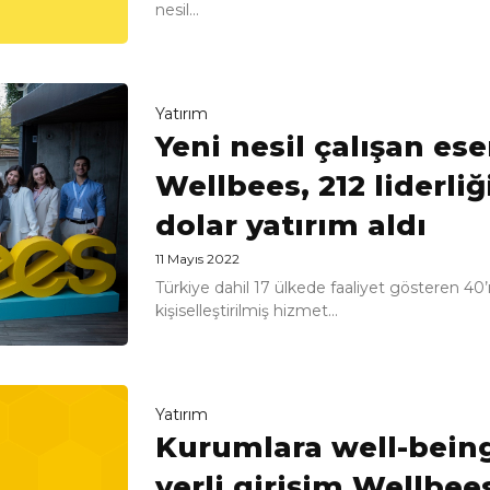
nesil...
Yatırım
Yeni nesil çalışan es
Wellbees, 212 liderli
dolar yatırım aldı
11 Mayıs 2022
Türkiye dahil 17 ülkede faaliyet gösteren 40’
kişiselleştirilmiş hizmet...
Yatırım
Kurumlara well-bein
yerli girişim Wellbee