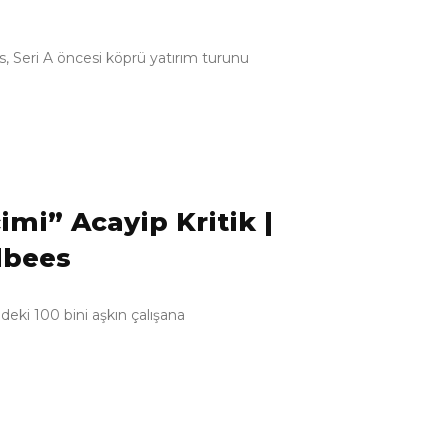
s, Seri A öncesi köprü yatırım turunu
imi” Acayip Kritik |
lbees
edeki 100 bini aşkın çalışana