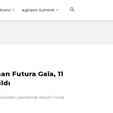
Konu
egirişim Summit
an Futura Gaïa, 11
ldı
n gücünden yararlanmak isteyen Futura