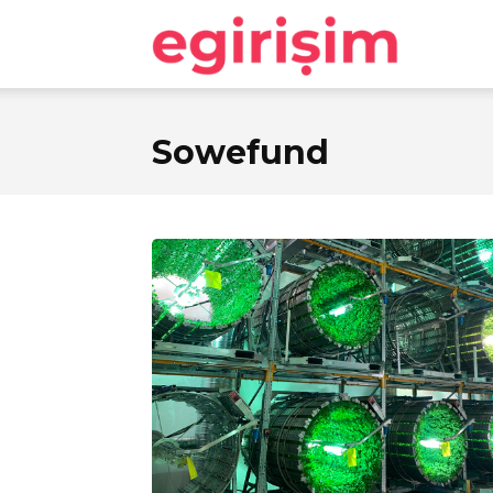
egirişim
Sowefund