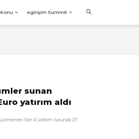
Konu
egirişim Summit
zümler sunan
uro yatırım aldı
düzenlenen Seri A yatırım turunda 27