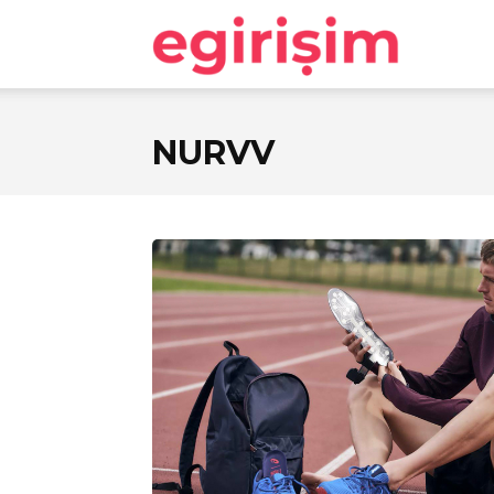
egirişim
NURVV