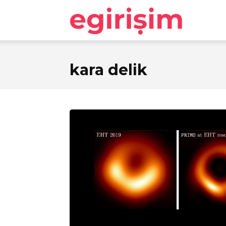
egirişim
kara delik