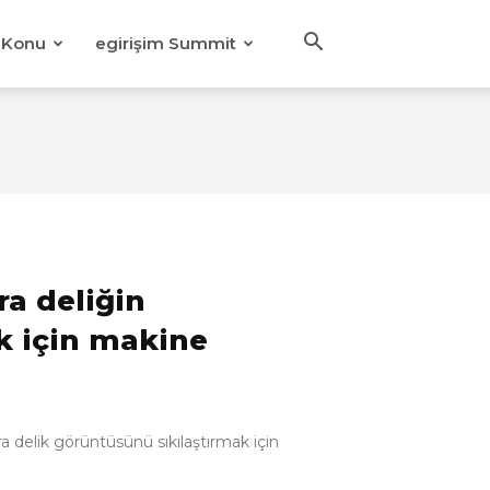
Konu
egirişim Summit
ra deliğin
k için makine
ra delik görüntüsünü sıkılaştırmak için