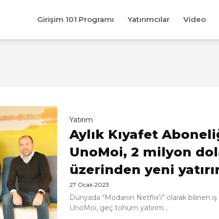
Girişim 101 Programı
Yatırımcılar
Video
Yatırım
Aylık Kıyafet Abonel
UnoMoi, 2 milyon do
üzerinden yeni yatırı
27 Ocak 2023
Dünyada “Modanın Netflix’i” olarak bilinen i
UnoMoi, geç tohum yatırım...