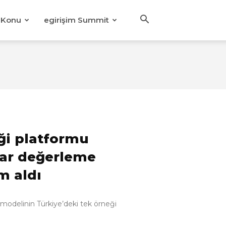
Konu
egirişim Summit
iği platformu
lar değerleme
m aldı
ş modelinin Türkiye’deki tek örneği