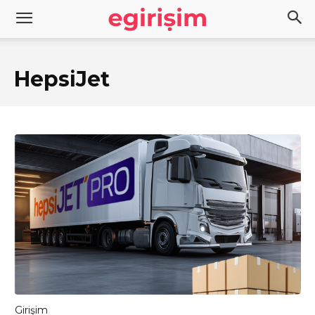
HepsiJet
Girişim