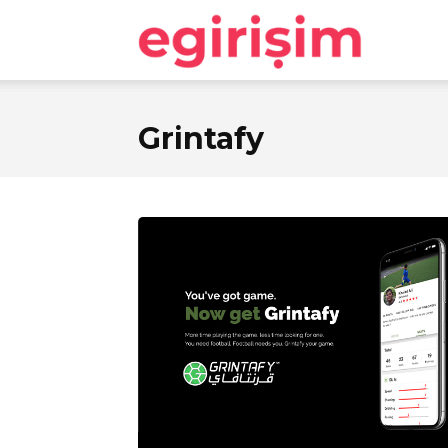
egirişim
Grintafy