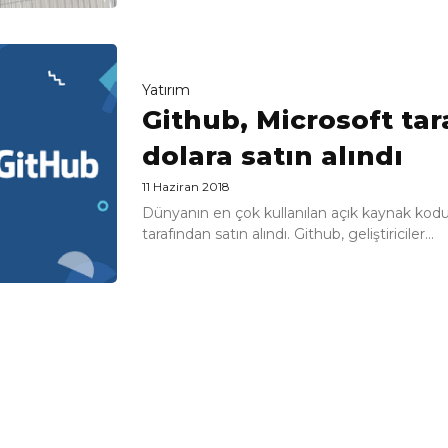
Yatırım
Github, Microsoft tar
dolara satın alındı
11 Haziran 2018
Dünyanın en çok kullanılan açık kaynak kod
tarafından satın alındı. Github, geliştiriciler...