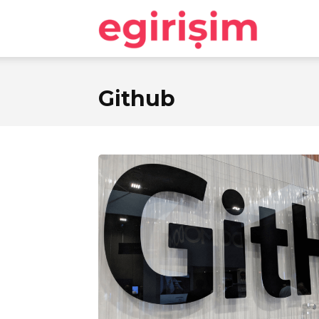
egirişim
Github