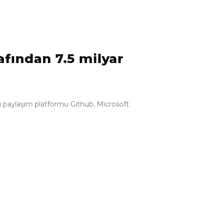
afından 7.5 milyar
u paylaşım platformu Github, Microsoft