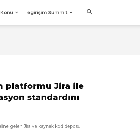
Konu
egirişim Summit
 platformu Jira ile
asyon standardını
haline gelen Jira ve kaynak kod deposu