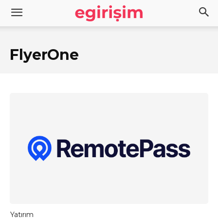
FlyerOne
Yatırım