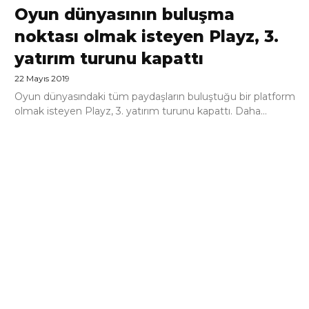
Oyun dünyasının buluşma
noktası olmak isteyen Playz, 3.
yatırım turunu kapattı
22 Mayıs 2019
Oyun dünyasındaki tüm paydaşların buluştuğu bir platform
olmak isteyen Playz, 3. yatırım turunu kapattı. Daha...