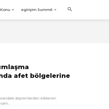
Konu
egirişim Summit
dımlaşma
nda afet bölgelerine
esindeki depremlerden etkilenen
evam...