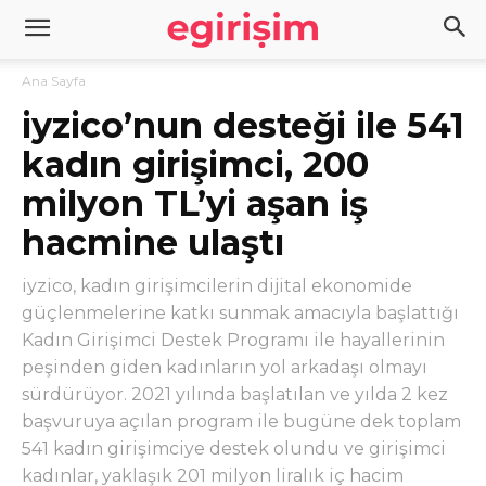
Ana Sayfa
iyzico’nun desteği ile 541
kadın girişimci, 200
milyon TL’yi aşan iş
hacmine ulaştı
iyzico, kadın girişimcilerin dijital ekonomide
güçlenmelerine katkı sunmak amacıyla başlattığı
Kadın Girişimci Destek Programı ile hayallerinin
peşinden giden kadınların yol arkadaşı olmayı
sürdürüyor. 2021 yılında başlatılan ve yılda 2 kez
başvuruya açılan program ile bugüne dek toplam
541 kadın girişimciye destek olundu ve girişimci
kadınlar, yaklaşık 201 milyon liralık iç hacim