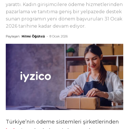
yarattı. Kadın girişimcilere ödeme hizmetlerinden
pazarlama ve tanıtıma geniş bir yelpazede destek
sunan programın yeni dönem başvuruları 31 Ocak
2026 tarihine kadar devam ediyor.
Paylaşan:
Hilmi Öğütcü
-
8 Ocak 2026
Türkiye’nin ödeme sistemleri şirketlerinden