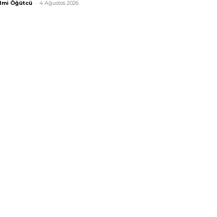
lmi Öğütcü
-
4 Ağustos 2026