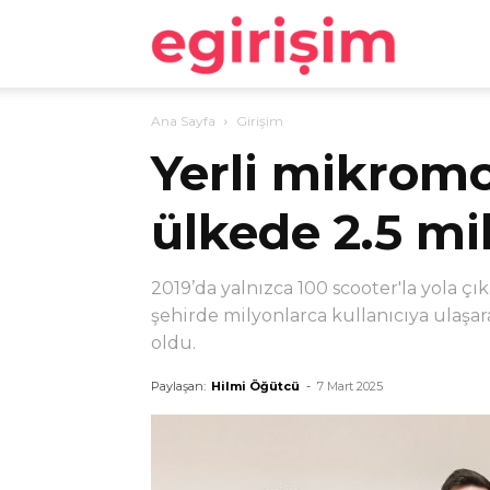
egirişim
Ana Sayfa
Girişim
Yerli mikromob
ülkede 2.5 mil
2019’da yalnızca 100 scooter'la yola çı
şehirde milyonlarca kullanıcıya ulaşa
oldu.
Paylaşan:
Hilmi Öğütcü
-
7 Mart 2025