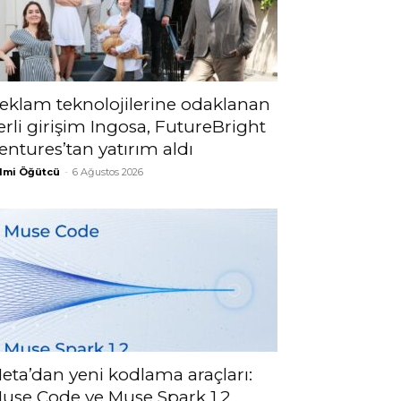
eklam teknolojilerine odaklanan
erli girişim Ingosa, FutureBright
entures’tan yatırım aldı
lmi Öğütcü
-
6 Ağustos 2026
eta’dan yeni kodlama araçları:
use Code ve Muse Spark 1.2