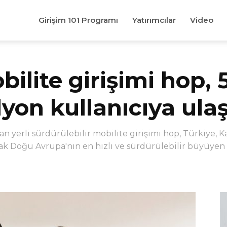
Girişim 101 Programı
Yatırımcılar
Video
ilite girişimi hop, 5
yon kullanıcıya ulaş
kan yerli sürdürülebilir mobilite girişimi hop, Türkiye,
rak Doğu Avrupa'nın en hızlı ve sürdürülebilir büyüyen