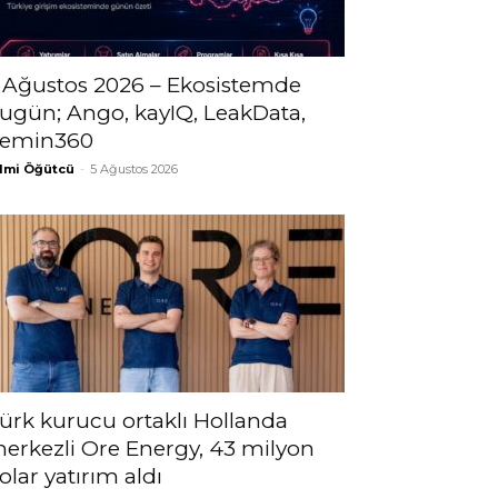
 Ağustos 2026 – Ekosistemde
ugün; Ango, kayIQ, LeakData,
emin360
lmi Öğütcü
-
5 Ağustos 2026
ürk kurucu ortaklı Hollanda
erkezli Ore Energy, 43 milyon
olar yatırım aldı