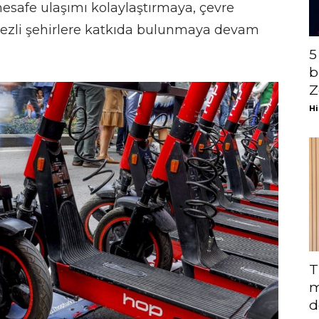
 mesafe ulaşımı kolaylaştırmaya, çevre
rkezli şehirlere katkıda bulunmaya devam
5
b
Z
Hi
T
m
d