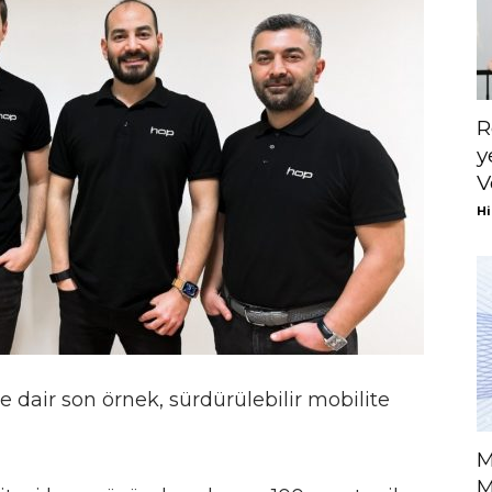
R
y
V
Hi
ne dair son örnek, sürdürülebilir mobilite
M
M