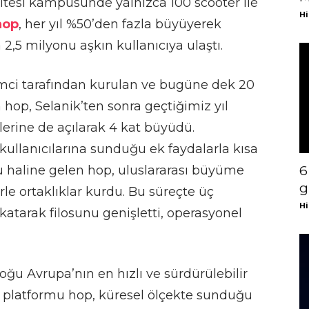
sitesi kampüsünde yalnızca 100 scooter ile
Hi
hop
, her yıl %50’den fazla büyüyerek
2,5 milyonu aşkın kullanıcıya ulaştı.
şimci tarafından kurulan ve bugüne dek 20
 hop, Selanik’ten sonra geçtiğimiz yıl
lerine de açılarak 4 kat büyüdü.
 kullanıcılarına sunduğu ek faydalarla kısa
 haline gelen hop, uluslararası büyüme
6
g
erle ortaklıklar kurdu. Bu süreçte üç
Hi
katarak filosunu genişletti, operasyonel
oğu Avrupa’nın en hızlı ve sürdürülebilir
 platformu hop, küresel ölçekte sunduğu