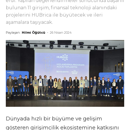
erdi. Yapılan değerlendirmeler sonucunda başarılı
bulunan 11 girişim, finansal teknoloji alanındaki
projelerini HUBrica ile büyütecek ve ileri
aşamalara taşıyacak.
Paylaşan:
Hilmi Öğütcü
-
26 Nisan 2024
Dünyada hızlı bir büyüme ve gelişim
gösteren girişimcilik ekosistemine katkısını