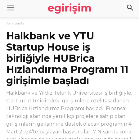
Ana Sayfa
Halkbank ve YTU
Startup House iş
birliğiyle HUBrica
Hızlandırma Programı 11
girişimle başladı
Halkbank ve Yıldız Teknik Üniversitesi iş birliğiyle,
start-up niteliğindeki girişimlere özel tasarlanan
HUBrica Hızlandırma Programı başladı. Finansal
teknoloji alanında yenilikçi projelere sahip olan
girişimlerin gelişimine destek olacak programın 4
Mart 2024’te başlayan başvuruları 7 Nisan’da sona