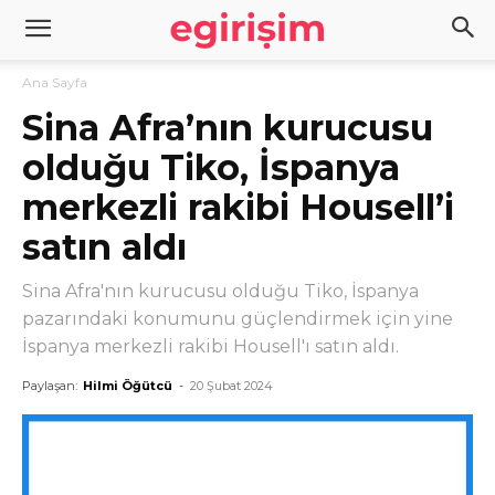
Ana Sayfa
Sina Afra’nın kurucusu
olduğu Tiko, İspanya
merkezli rakibi Housell’i
satın aldı
Sina Afra'nın kurucusu olduğu Tiko, İspanya
pazarındaki konumunu güçlendirmek için yine
İspanya merkezli rakibi Housell'ı satın aldı.
Paylaşan:
Hilmi Öğütcü
-
20 Şubat 2024