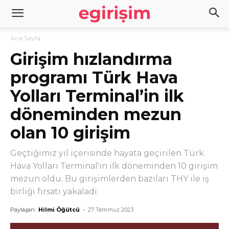
Ana Sayfa
Girişim hızlandırma
programı Türk Hava
Yolları Terminal’in ilk
döneminden mezun
olan 10 girişim
Geçtiğimiz yıl içerisinde hayata geçirilen Türk
Hava Yolları Terminal'in ilk döneminden 10 girişim
mezun oldu. Bu girişimlerden bazıları THY ile iş
birliği fırsatı yakaladı.
Paylaşan:
Hilmi Öğütcü
-
27 Temmuz 2023