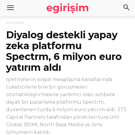
Ana Sayfa
Diyalog destekli yapay
zeka platformu
Spectrm, 6 milyon euro
yatırım aldı
İşletmelerin sosyal mesajlaşma kanallarında
tüketicilerle bire bir görüşmeleri
otomatikleştirmesine yardımcı olan, sohbete
dayalı bir pazarlama platformu Spectrm,
düzenlenen turda 6 milyon euro yatırım aldı. 3TS
Capital Partners tarafından yönetilen tura LHV
Global, BDMI, North Base Media ve Jens
Schumann katıldı.