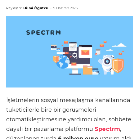
Paylaşan:
Hilmi Öğütcü
-
9 Haziran 2023
İşletmelerin sosyal mesajlaşma kanallarında
tüketicilerle bire bir görüşmeleri
otomatikleştirmesine yardımcı olan, sohbete
dayalı bir pazarlama platformu
Spectrm
,
düzenlenen turda
6 milyon euro
yatırım aldı.