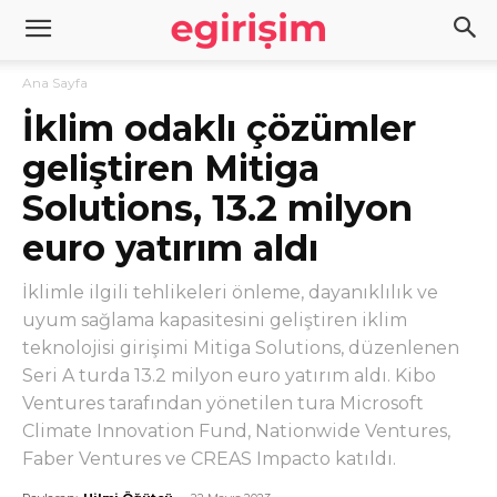
Ana Sayfa
İklim odaklı çözümler
geliştiren Mitiga
Solutions, 13.2 milyon
euro yatırım aldı
İklimle ilgili tehlikeleri önleme, dayanıklılık ve
uyum sağlama kapasitesini geliştiren iklim
teknolojisi girişimi Mitiga Solutions, düzenlenen
Seri A turda 13.2 milyon euro yatırım aldı. Kibo
Ventures tarafından yönetilen tura Microsoft
Climate Innovation Fund, Nationwide Ventures,
Faber Ventures ve CREAS Impacto katıldı.