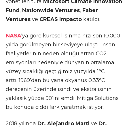
yönetilen tura
Microsoft Climate Innovation
Fund
,
Nationwide Ventures
,
Faber
Ventures
ve
CREAS Impacto
katıldı.
NASA
‘ya göre küresel ısınma hızı son 10.000
yılda görülmeyen bir seviyeye ulaştı. İnsan
faaliyetlerinin neden olduğu artan CO2
emisyonları nedeniyle dünyanın ortalama
yüzey sıcaklığı geçtiğimiz yüzyılda 1°C
arttı.
1969’dan bu yana okyanus 0.33°C
derecenin üzerinde ısındı ve ekstra ısının
yaklaşık yüzde 90’ını emdi.
Mitiga Solutions
bu konuda ciddi fark yaratmak istiyor.
2018 yılında
Dr. Alejandro Marti
ve
Dr.