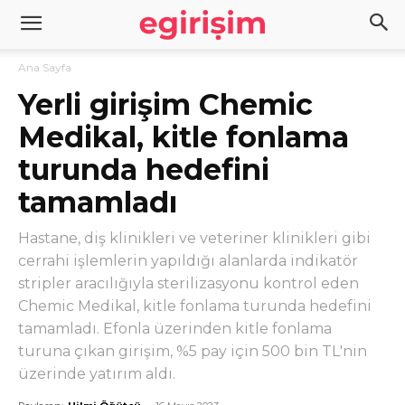
Ana Sayfa
Yerli girişim Chemic
Medikal, kitle fonlama
turunda hedefini
tamamladı
Hastane, diş klinikleri ve veteriner klinikleri gibi
cerrahi işlemlerin yapıldığı alanlarda indikatör
stripler aracılığıyla sterilizasyonu kontrol eden
Chemic Medikal, kitle fonlama turunda hedefini
tamamladı. Efonla üzerinden kitle fonlama
turuna çıkan girişim, %5 pay için 500 bin TL'nin
üzerinde yatırım aldı.