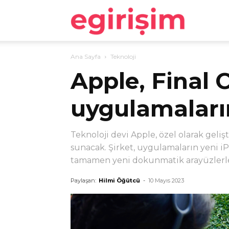
egirişim
Ana Sayfa
Teknoloji
Apple, Final 
uygulamaların
Teknoloji devi Apple, özel olarak geli
sunacak. Şirket, uygulamaların yeni iPa
tamamen yeni dokunmatik arayüzlerle 
Paylaşan:
Hilmi Öğütcü
-
10 Mayıs 2023