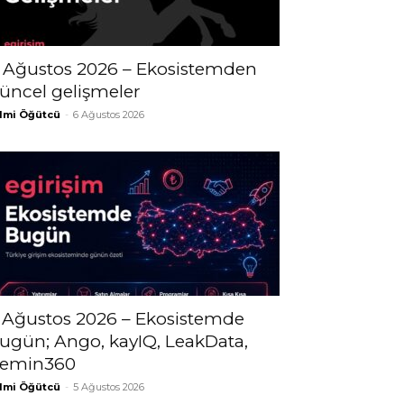
 Ağustos 2026 – Ekosistemden
üncel gelişmeler
lmi Öğütcü
-
6 Ağustos 2026
 Ağustos 2026 – Ekosistemde
ugün; Ango, kayIQ, LeakData,
emin360
lmi Öğütcü
-
5 Ağustos 2026