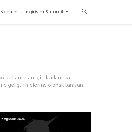
Konu
egirişim Summit
d kullanıcıları için kullanıma
 ile geliştirmelerine olanak tanıyan