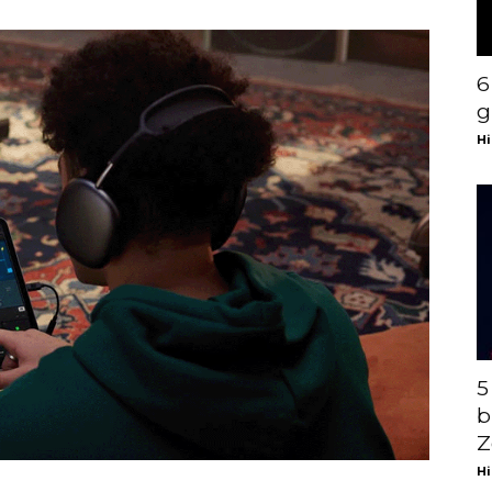
6
g
Hi
5
b
Z
Hi