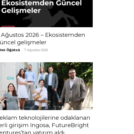
 Ağustos 2026 – Ekosistemden
üncel gelişmeler
lmi Öğütcü
-
7 Ağustos 2026
eklam teknolojilerine odaklanan
erli girişim Ingosa, FutureBright
entures’tan yatırım aldı