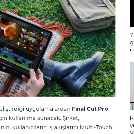
7
g
Hi
geliştirdiği uygulamalardan
Final Cut Pro
R
için kullanıma sunacak. Şirket,
y
n, kullanıcıların iş akışlarını Multi-Touch
V