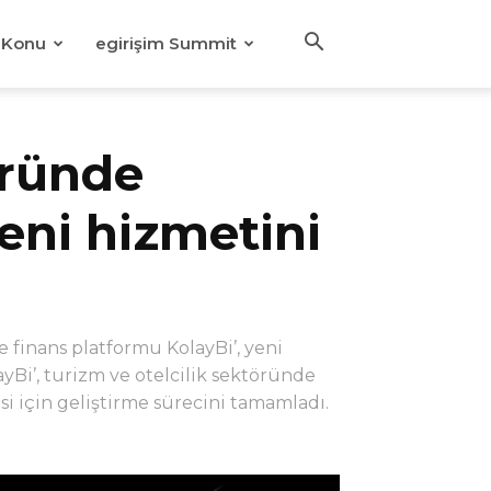
Konu
egirişim Summit
öründe
yeni hizmetini
 finans platformu KolayBi’, yeni
yBi’, turizm ve otelcilik sektöründe
si için geliştirme sürecini tamamladı.