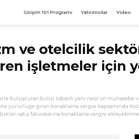
Girişim 101 Programı
Yatırımcılar
Video
izm ve otelcilik sekt
ren işletmeler için 
rle buluşturan bulut tabanlı yeni nesil ön muhasebe ve
likte yürürlüğe giren konaklama vergisi kapsamında Kola
dukları satış faturalarına konaklama vergisi ekleyebilme