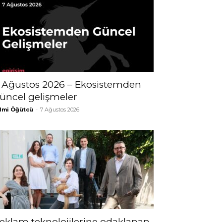
 Ağustos 2026 – Ekosistemden
üncel gelişmeler
lmi Öğütcü
-
7 Ağustos 2026
eklam teknolojilerine odaklanan