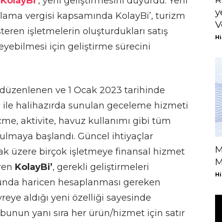
u
KolayBi’
, yeni geliştirmesini duyurdu. Yeni
y
aklama vergisi kapsamında KolayBi’, turizm
V
steren işletmelerin oluşturdukları satış
Hi
eyebilmesi için geliştirme sürecini
n düzenlenen ve 1 Ocak 2023 tarihinde
 ile halihazırda sunulan geceleme hizmeti
çme, aktivite, havuz kullanımı gibi tüm
tulmaya başlandı. Güncel ihtiyaçlar
M
k üzere birçok işletmeye finansal hizmet
M
iren
KolayBi’
, gerekli geliştirmeleri
Hi
unda haricen hesaplanması gereken
reye aldığı yeni özelliği sayesinde
r bunun yanı sıra her ürün/hizmet için satır