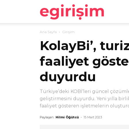
egirişim
Ana Sayfa
Girişim
KolayBi’, tur
faaliyet göste
duyurdu
Türkiye’deki KOBİ’leri güncel çözümle
geliştirmesini duyurdu. Yeni yılla bir
faaliyet gösteren işletmelerin oluştur
Paylaşan:
Hilmi Öğütcü
-
15 Mart 2023