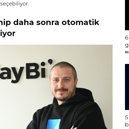
seçebiliyor.
lenip daha sonra otomatik
liyor
6
g
Hi
5
b