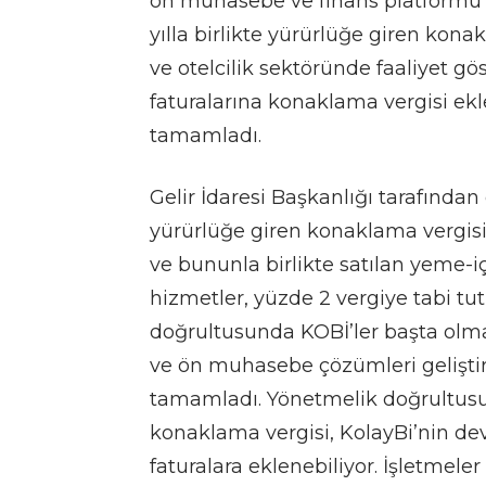
ön muhasebe ve finans platform
yılla birlikte yürürlüğe giren kon
ve otelcilik sektöründe faaliyet gö
faturalarına konaklama vergisi ekl
tamamladı.
Gelir İdaresi Başkanlığı tarafında
yürürlüğe giren konaklama vergisi
ve bununla birlikte satılan yeme-i
hizmetler, yüzde 2 vergiye tabi tu
doğrultusunda KOBİ’ler başta olma
ve ön muhasebe çözümleri gelişt
tamamladı. Yönetmelik doğrultus
konaklama vergisi, KolayBi’nin dev
faturalara eklenebiliyor. İşletmele