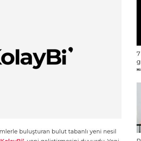
7
g
Hi
mlerle buluşturan bulut tabanlı yeni nesil
R