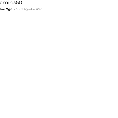
emin360
lmi Öğütcü
-
5 Ağustos 2026