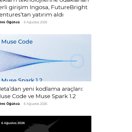
erli girişim Ingosa, FutureBright
entures’tan yatırım aldı
lmi Öğütcü
-
6 Ağustos 2026
eta’dan yeni kodlama araçları:
use Code ve Muse Spark 1.2
lmi Öğütcü
-
6 Ağustos 2026