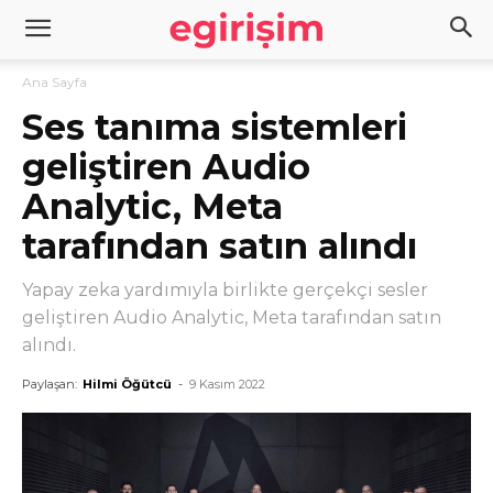
Ana Sayfa
Ses tanıma sistemleri
geliştiren Audio
Analytic, Meta
tarafından satın alındı
Yapay zeka yardımıyla birlikte gerçekçi sesler
geliştiren Audio Analytic, Meta tarafından satın
alındı.
Paylaşan:
Hilmi Öğütcü
-
9 Kasım 2022