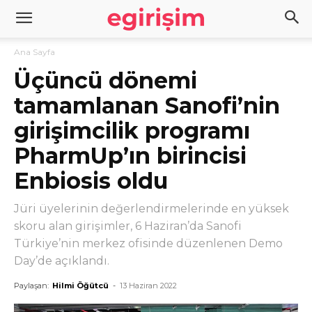
Ana Sayfa
Üçüncü dönemi
tamamlanan Sanofi’nin
girişimcilik programı
PharmUp’ın birincisi
Enbiosis oldu
Jüri üyelerinin değerlendirmelerinde en yüksek
skoru alan girişimler, 6 Haziran’da Sanofi
Türkiye’nin merkez ofisinde düzenlenen Demo
Day’de açıklandı.
Paylaşan:
Hilmi Öğütcü
-
13 Haziran 2022